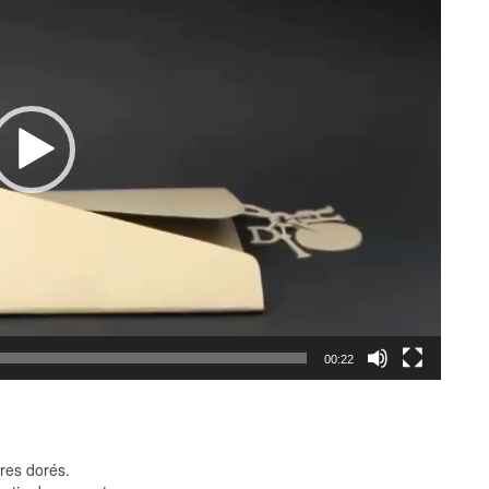
00:22
bres dorés.